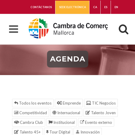
CONTÁCTANOS
SEDE ELECTRÓNICA
CA
ES
EN
AGENDA
Todos los eventos
Emprende
TIC Negocios
Competitividad
Internacional
Talento Joven
Cambra Club
Institucional
Evento externo
Talento 45+
Tour Digital
Innovación