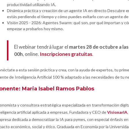
productividad utilizando IA,
Dinámica práctica y creación de un agente IA en directo Descubre e
estás perdiendo el tiempo y cómo puedes evitarlo con un agente de 
Visión 2025 - 2026: Agentes Swarm: qué son, por qué importan y c
empezar a probarlos hoy mismo.
El webinar tendrá lugar el
martes 28 de octubre a las
00h
, online.
Inscripciones gratuitas
.
néctate a esta sesión práctica y crea, con la ayuda de expertos, tu prime
ente de Inteligencia Artificial 100 % adaptado a las necesidades de tu n
onente: Maria Isabel Ramos Pablos
onomista y consultora estratégica especializada en transformación digita
teligencia artificial aplicada a empresas. Fundadora y CEO de
VisionarIA
,
presa dedicada a democratizar la IA para pymes, con especial énfasis en
pacto económico, social y ético. Graduada en Economía por la Universida