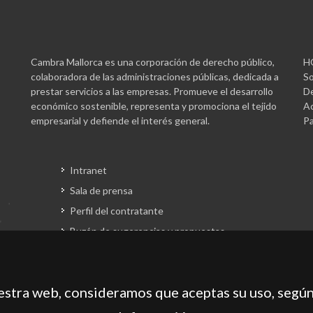
Cambra Mallorca es una corporación de derecho público,
H
colaboradora de las administraciones públicas, dedicada a
So
prestar servicios a las empresas. Promueve el desarrollo
De
económico sostenible, representa y promociona el tejido
Ac
empresarial y defiende el interés general.
Pa
Intranet
Sala de prensa
Perfil del contratante
Buzón de sugerencias y propuestas
Gestión fondos europeos
uestra web, consideramos que aceptas su uso, según