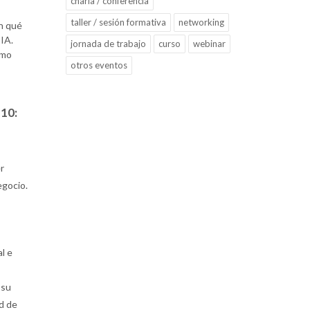
charla / conferencia
taller / sesión formativa
networking
n qué
IA.
jornada de trabajo
curso
webinar
ómo
otros eventos
 10:
r
egocio.
l e
 su
d de