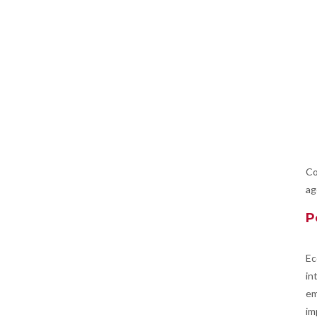
Co
ag
P
Ec
in
em
im