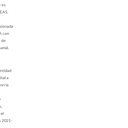
y es
REAS.
sionada
A con
n de
arial.
entidad
tal a
con la
y
n,
 el
s 2021-