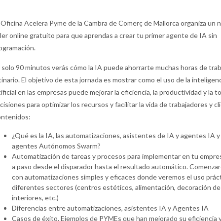
 Oficina Acelera Pyme de la Cambra de Comerç de Mallorca organiza un 
ller online gratuito para que aprendas a crear tu primer agente de IA sin
ogramación.
 solo 90 minutos verás cómo la IA puede ahorrarte muchas horas de trab
tinario. El objetivo de esta jornada es mostrar como el uso de la inteligen
tificial en las empresas puede mejorar la eficiencia, la productividad y la 
cisiones para optimizar los recursos y facilitar la vida de trabajadores y cl
ntenidos:
¿Qué es la IA, las automatizaciones, asistentes de IA y agentes IA y
agentes Autónomos Swarm?
Automatización de tareas y procesos para implementar en tu empre
a paso desde el disparador hasta el resultado automático. Comenz
con automatizaciones simples y eficaces donde veremos el uso prác
diferentes sectores (centros estéticos, alimentación, decoración de
interiores, etc.)
Diferencias entre automatizaciones, asistentes IA y Agentes IA
Casos de éxito. Ejemplos de PYMEs que han mejorado su eficiencia 