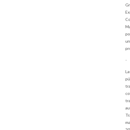
Gr
Ex
Co
Ma
po
un
pr
-
La
pú
tr
co
tr
au
Tr
ma
20