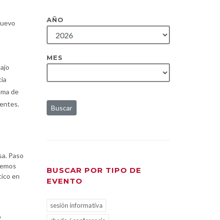
AÑO
nuevo
MES
ajo
cia
toma de
ientes.
Buscar
sa. Paso
aremos
BUSCAR POR TIPO DE
tico en
EVENTO
sesión informativa
y