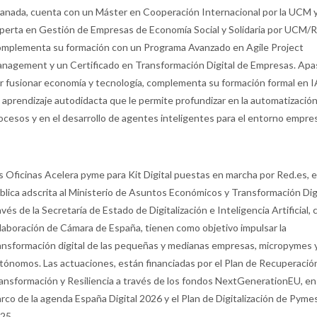
anada, cuenta con un Máster en Cooperación Internacional por la UCM 
perta en Gestión de Empresas de Economía Social y Solidaria por UCM/
mplementa su formación con un Programa Avanzado en Agile Project
nagement y un Certificado en Transformación Digital de Empresas. Apa
r fusionar economía y tecnología, complementa su formación formal en I
 aprendizaje autodidacta que le permite profundizar en la automatizació
ocesos y en el desarrollo de agentes inteligentes para el entorno empres
s Oficinas Acelera pyme para Kit Digital puestas en marcha por Red.es, 
blica adscrita al Ministerio de Asuntos Económicos y Transformación Digi
avés de la Secretaría de Estado de Digitalización e Inteligencia Artificial, 
laboración de Cámara de España, tienen como objetivo impulsar la
ansformación digital de las pequeñas y medianas empresas, micropymes 
tónomos. Las actuaciones, están financiadas por el Plan de Recuperació
ansformación y Resiliencia a través de los fondos NextGenerationEU, en
rco de la agenda España Digital 2026 y el Plan de Digitalización de Pyme
25.