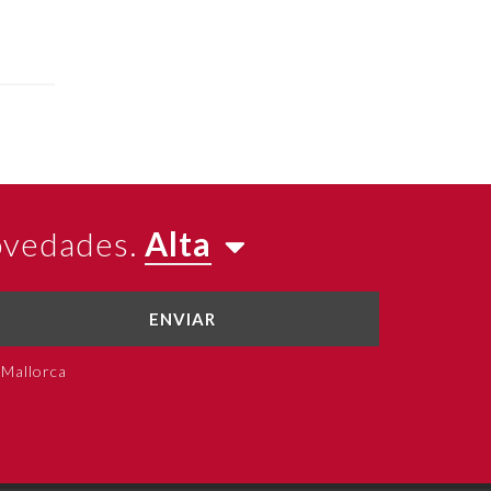
novedades.
Alta
ENVIAR
 Mallorca