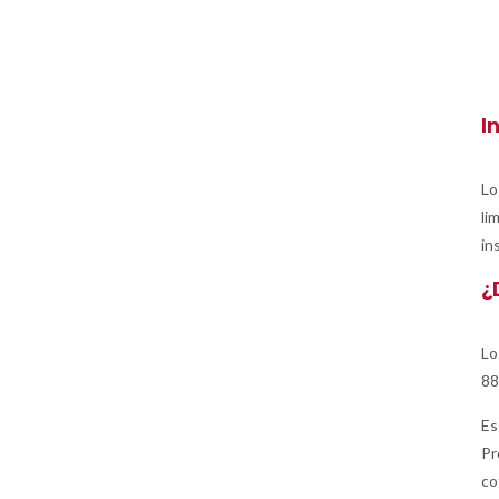
I
Lo
li
in
¿
Lo
88
Es
Pr
co