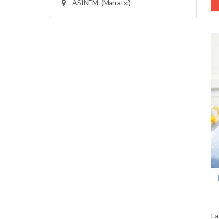
ASINEM. (Marratxí)
La