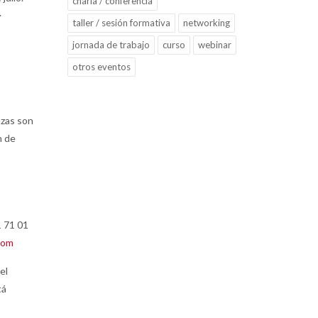
charla / conferencia
.
taller / sesión formativa
networking
jornada de trabajo
curso
webinar
otros eventos
azas son
n de
1 71 01
com
el
tá