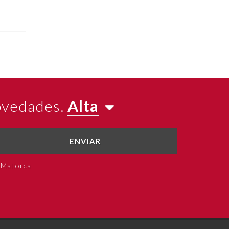
novedades.
Alta
ENVIAR
 Mallorca