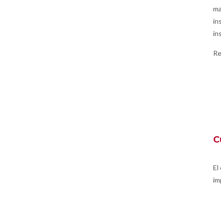
ma
in
in
Re
C
El
im