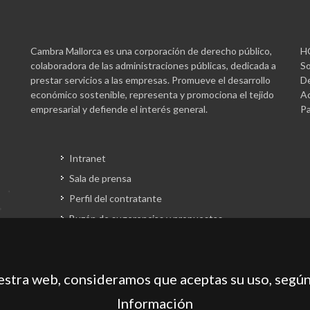
Cambra Mallorca es una corporación de derecho público,
H
colaboradora de las administraciones públicas, dedicada a
So
prestar servicios a las empresas. Promueve el desarrollo
De
económico sostenible, representa y promociona el tejido
Ac
empresarial y defiende el interés general.
Pa
Intranet
Sala de prensa
Perfil del contratante
Buzón de sugerencias y propuestas
Gestión fondos europeos
uestra web, consideramos que aceptas su uso, según
Información