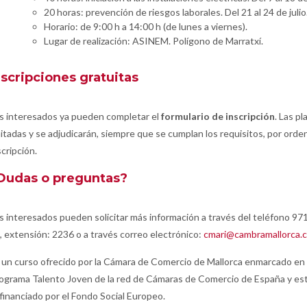
20 horas: prevención de riesgos laborales. Del 21 al 24 de julio
Horario: de 9:00 h a 14:00 h (de lunes a viernes).
Lugar de realización: ASINEM. Polígono de Marratxí.
nscripciones gratuitas
s interesados ya pueden completar el
formulario de inscripción
. Las pl
mitadas y se adjudicarán, siempre que se cumplan los requisitos, por orde
scripción.
Dudas o preguntas?
s interesados pueden solicitar más información a través del teléfono 97
, extensión: 2236 o a través correo electrónico:
cmari@cambramallorca.
 un curso ofrecido por la Cámara de Comercio de Mallorca enmarcado en 
ograma Talento Joven de la red de Cámaras de Comercio de España y es
financiado por el Fondo Social Europeo.