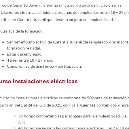
rco de Garantía Juvenil, organiza un curso gratuito de iniciación a las
stalaciones eléctricas dirigido a personas desempleadas entre 18 y 29 a
scritas en Garantía Juvenil que deseen mejorar su empleabilidad.
quisitos de la formación:
Ser beneficiario activo de Garantía Juvenil (desempleado y no inscri
formación reglada).
Estar desempleado.
Tener entre 18 y 29 años.
Compromiso de asistencia y participación.
urso instalaciones eléctricas
 curso de instalaciones eléctricas se compone de 90 horas de formación 
partirán del 1 al 24 de julio de 2025, con los siguientes contenidos y hora
30 horas: competencias personales para la empleabilidad. Del 1
julio.
40 horas: iniciación a las instalaciones eléctricas. Del 9 al 18 de 