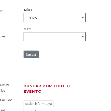
AÑO
ños
MES
to en
Buscar
que se
BUSCAR POR TIPO DE
rios:
EVENTO
 al 8 de
sesión informativa
julio.