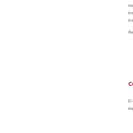
ma
in
in
Re
C
El
im