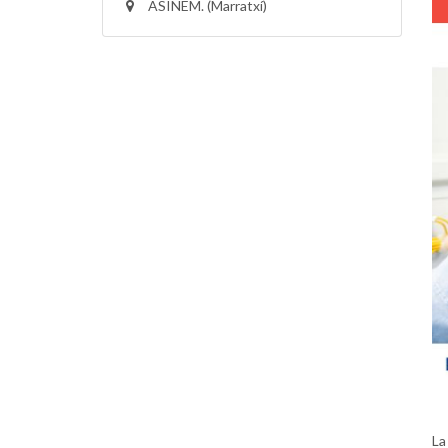
ASINEM. (Marratxí)
La