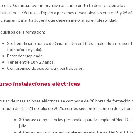
rco de Garantía Juvenil, organiza un curso gratuito de iniciación a las
stalaciones eléctricas dirigido a personas desempleadas entre 18 y 29 a
scritas en Garantía Juvenil que deseen mejorar su empleabilidad.
quisitos de la formación:
Ser beneficiario activo de Garantía Juvenil (desempleado y no inscri
formación reglada).
Estar desempleado.
Tener entre 18 y 29 años.
Compromiso de asistencia y participación.
urso instalaciones eléctricas
 curso de instalaciones eléctricas se compone de 90 horas de formación 
partirán del 1 al 24 de julio de 2025, con los siguientes contenidos y hora
30 horas: competencias personales para la empleabilidad. Del 1
julio.
40 horas: iniciación a las instalaciones eléctricas. Del 9 al 18 de 