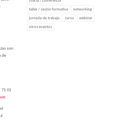
charla / conferencia
.
taller / sesión formativa
networking
jornada de trabajo
curso
webinar
otros eventos
azas son
n de
1 71 01
com
el
tá