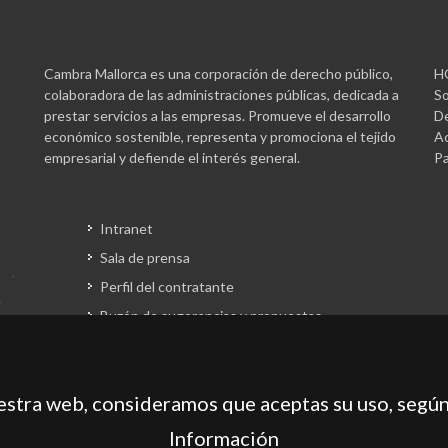
Cambra Mallorca es una corporación de derecho público,
H
colaboradora de las administraciones públicas, dedicada a
So
prestar servicios a las empresas. Promueve el desarrollo
De
económico sostenible, representa y promociona el tejido
Ac
empresarial y defiende el interés general.
Pa
Intranet
Sala de prensa
Perfil del contratante
Buzón de sugerencias y propuestas
Gestión fondos europeos
uestra web, consideramos que aceptas su uso, según
Información