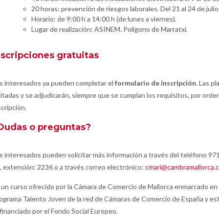
20 horas: prevención de riesgos laborales. Del 21 al 24 de julio
Horario: de 9:00 h a 14:00 h (de lunes a viernes).
Lugar de realización: ASINEM. Polígono de Marratxí.
nscripciones gratuitas
s interesados ya pueden completar el
formulario de inscripción
. Las pl
mitadas y se adjudicarán, siempre que se cumplan los requisitos, por orde
scripción.
Dudas o preguntas?
s interesados pueden solicitar más información a través del teléfono 97
, extensión: 2236 o a través correo electrónico:
cmari@cambramallorca.
 un curso ofrecido por la Cámara de Comercio de Mallorca enmarcado en 
ograma Talento Joven de la red de Cámaras de Comercio de España y es
financiado por el Fondo Social Europeo.