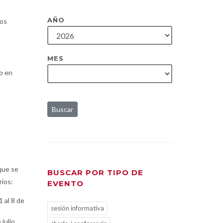
AÑO
ños
MES
to en
Buscar
que se
BUSCAR POR TIPO DE
rios:
EVENTO
 al 8 de
sesión informativa
julio.