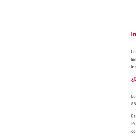
I
Lo
li
in
¿
Lo
88
Es
Pr
co