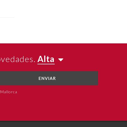
novedades.
Alta
ENVIAR
 Mallorca