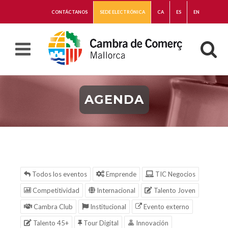
CONTÁCTANOS
SEDE ELECTRÓNICA
CA
ES
EN
AGENDA
Todos los eventos
Emprende
TIC Negocios
Competitividad
Internacional
Talento Joven
Cambra Club
Institucional
Evento externo
Talento 45+
Tour Digital
Innovación