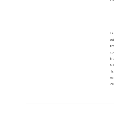
La
pú
tr
co
tr
au
Tr
ma
20