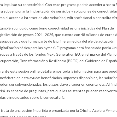
ra impulsar su conectividad. Con este programa podrás acceder a hasta 
ra subvencionar la implantación de servicios y soluciones de conectividad 
mo el acceso a internet de alta velocidad, wifi profesional o centralita vir
 también conocido como bono conectividad es una iniciativa del Plan de
gitalización de pymes 2021–2025, que cuenta con 48 millones de euros 
esupuesto, y que forma parte de la primera medida del eje de actuación
igitalización básica para las pymes”. El programa está financiado por la Un
ropea a través de los fondos Next Generation EU, en el marco del Plan d
cuperación, Transformación y Resiliencia (PRTR) del Gobierno de Españ
rante esta sesión online detallaremos toda la información para que pue
neficiarte de esta ayuda: beneficiarios, importes disponibles, las soluci
eden ser subvencionadas, los plazos clave a tener en cuenta, etc. Al finali
rirá un espacio de preguntas, para que los asistentes puedan resolver t
das e inquietudes sobre la convocatoria.
 trata de una sesión impartida e organizada por la Oficina Acelera Pyme d
mbra de Comerç de Mallorca.