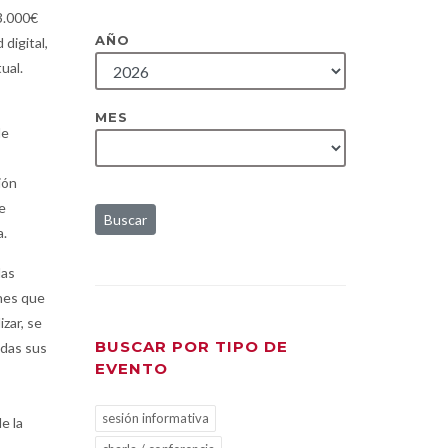
3.000€
AÑO
digital,
tual.
MES
de
ión
e
Buscar
a.
das
ones que
zar, se
BUSCAR POR TIPO DE
odas sus
EVENTO
sesión informativa
e la