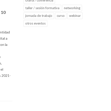
charla / conferencia
taller / sesión formativa
networking
 10
jornada de trabajo
curso
webinar
otros eventos
entidad
tal a
con la
y
n,
 el
s 2021-