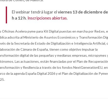
El webinar tendrá lugar el
viernes 13 de diciembre de
h a 12 h
.
Inscripciones abiertas
.
s Oficinas Acelera pyme para Kit Digital puestas en marcha por Red.es, 
blica adscrita al Ministerio de Asuntos Económicos y Transformación Digi
avés de la Secretaría de Estado de Digitalización e Inteligencia Artificial, 
laboración de Cámara de España, tienen como objetivo impulsar la
ansformación digital de las pequeñas y medianas empresas, micropymes 
tónomos. Las actuaciones, están financiadas por el Plan de Recuperació
ansformación y Resiliencia a través de los fondos NextGenerationEU, en
rco de la agenda España Digital 2026 y el Plan de Digitalización de Pyme
25.