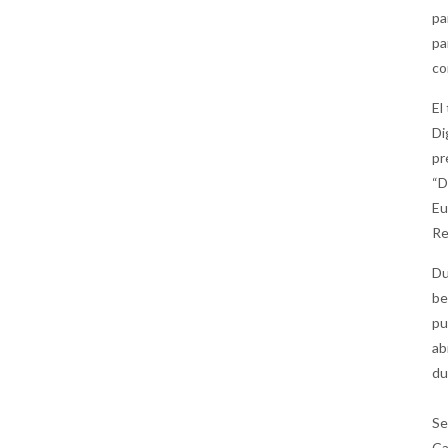
pa
pa
co
El
Di
pr
“D
Eu
Re
Du
be
pu
ab
du
Se
Ca