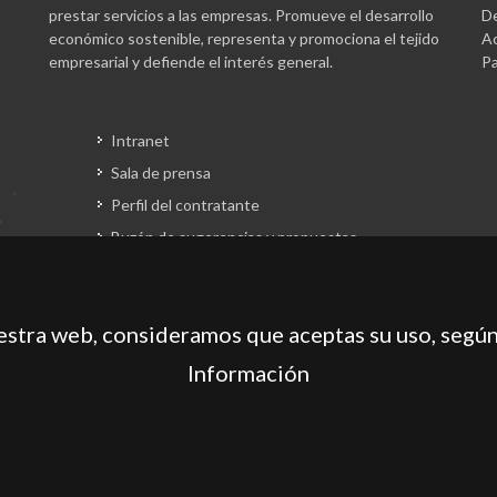
prestar servicios a las empresas. Promueve el desarrollo
De
económico sostenible, representa y promociona el tejido
Ac
empresarial y defiende el interés general.
Pa
Intranet
Sala de prensa
Perfil del contratante
Buzón de sugerencias y propuestas
Gestión fondos europeos
uestra web, consideramos que aceptas su uso, según
Información
gación de Mallorca