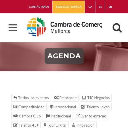
CONTÁCTANOS
SEDE ELECTRÓNICA
CA
ES
EN
AGENDA
Todos los eventos
Emprende
TIC Negocios
Competitividad
Internacional
Talento Joven
Cambra Club
Institucional
Evento externo
Talento 45+
Tour Digital
Innovación