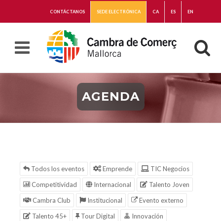
CONTÁCTANOS
SEDE ELECTRÓNICA
CA
ES
EN
AGENDA
Todos los eventos
Emprende
TIC Negocios
Competitividad
Internacional
Talento Joven
Cambra Club
Institucional
Evento externo
Talento 45+
Tour Digital
Innovación