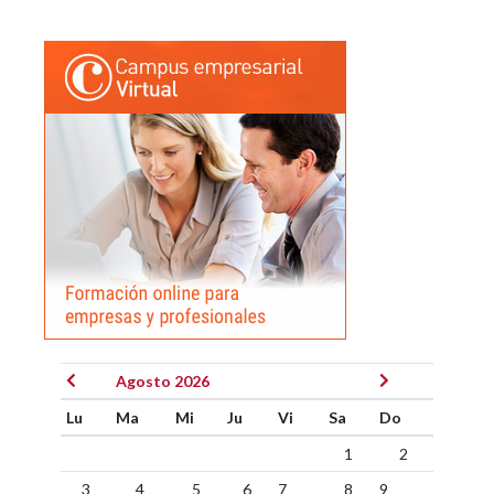
Agosto 2026
Lu
Ma
Mi
Ju
Vi
Sa
Do
1
2
3
4
5
6
7
8
9