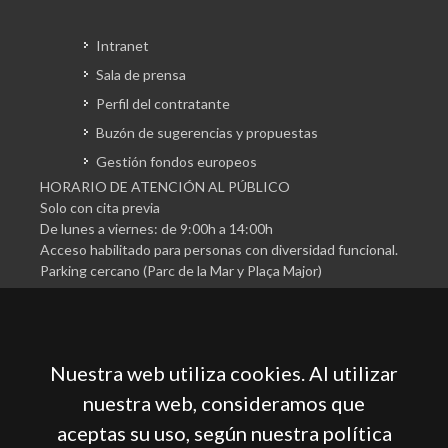
Intranet
Sala de prensa
Perfil del contratante
Buzón de sugerencias y propuestas
Gestión fondos europeos
HORARIO DE ATENCIÓN AL PÚBLICO
Solo con cita previa
De lunes a viernes: de 9:00h a 14:00h
Acceso habilitado para personas con diversidad funcional.
Parking cercano (Parc de la Mar y Plaça Major)
Nuestra web utiliza cookies. Al utilizar
nuestra web, consideramos que
aceptas su uso, según nuestra política
Cámara Oficial de Comercio, Industria, Servicios y