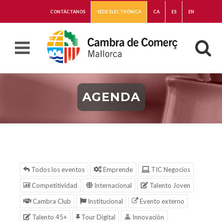
CONTÁCTANOS
SEDE ELECTRÓNICA
CA
ES
EN
AGENDA
Todos los eventos
Emprende
TIC Negocios
Competitividad
Internacional
Talento Joven
Cambra Club
Institucional
Evento externo
Talento 45+
Tour Digital
Innovación