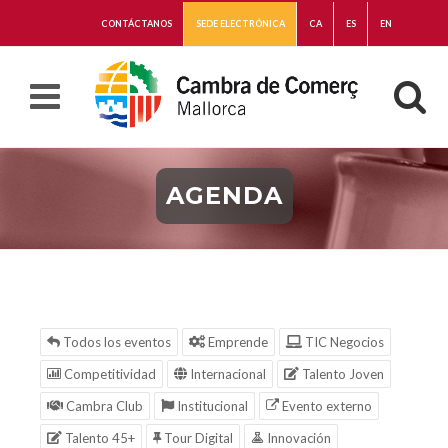
CONTÁCTANOS
SEDE ELECTRÓNICA
CA
ES
EN
AGENDA
Todos los eventos
Emprende
TIC Negocios
Competitividad
Internacional
Talento Joven
Cambra Club
Institucional
Evento externo
Talento 45+
Tour Digital
Innovación