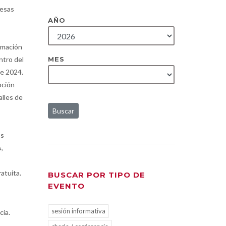
resas
AÑO
rmación
MES
ntro del
de 2024.
ipción
alles de
Buscar
as
,
atuita.
BUSCAR POR TIPO DE
EVENTO
sesión informativa
cia.