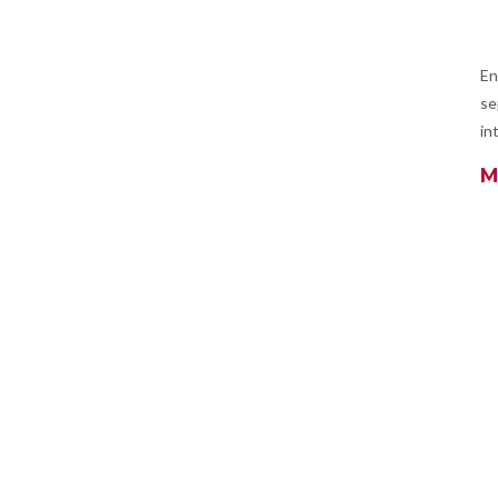
En
se
in
M