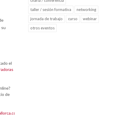
charla / conferencia
taller / sesión formativa
networking
jornada de trabajo
curso
webinar
de
 su
otros eventos
cado el
oradoras
nline?
io de
llorca.com