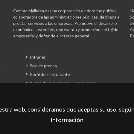
Cambra Mallorca es una corporación de derecho público,
H
colaboradora de las administraciones públicas, dedicada a
So
prestar servicios a las empresas. Promueve el desarrollo
De
económico sostenible, representa y promociona el tejido
Ac
empresarial y defiende el interés general.
Pa
Intranet
Sala de prensa
Perfil del contratante
Buzón de sugerencias y propuestas
Gestión fondos europeos
uestra web, consideramos que aceptas su uso, según
Información