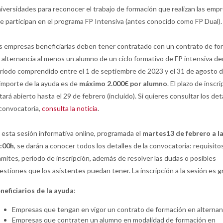
iversidades para reconocer el trabajo de formación que realizan las emp
e participan en el programa FP Intensiva (antes conocido como FP Dual).
s empresas beneficiarias deben tener contratado con un contrato de fo
 alternancia al menos un alumno de un ciclo formativo de FP intensiva de
riodo comprendido entre el 1 de septiembre de 2023 y el 31 de agosto 
 importe de la ayuda es de
máximo 2.000€ por alumno
. El plazo de inscr
tará abierto hasta el 29 de febrero (incluido). Si quieres consultar los det
 convocatoria,
consulta la noticia
.
 esta sesión informativa online, programada el
martes13 de febrero a l
:00h
, se darán a conocer todos los detalles de la convocatoria: requisitos
ámites, período de inscripción, además de resolver las dudas o posibles
estiones que los asistentes puedan tener. La inscripción a la sesión es gr
neficiarios de la ayuda
:
Empresas que tengan en vigor un contrato de formación en alternan
Empresas que contraten un alumno en modalidad de formación en