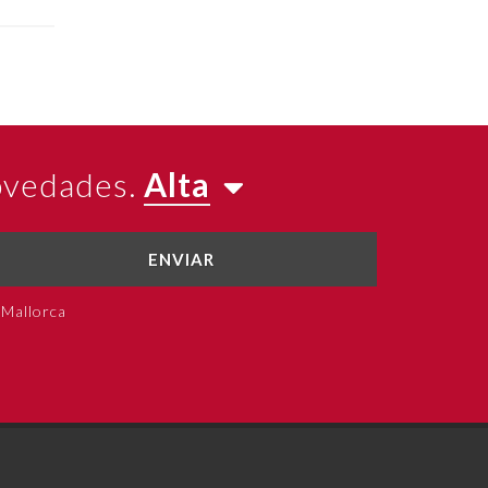
novedades.
Alta
ENVIAR
 Mallorca