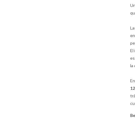
Un
qu
La
en
pe
El
es
la
En
12
tr
cu
Be