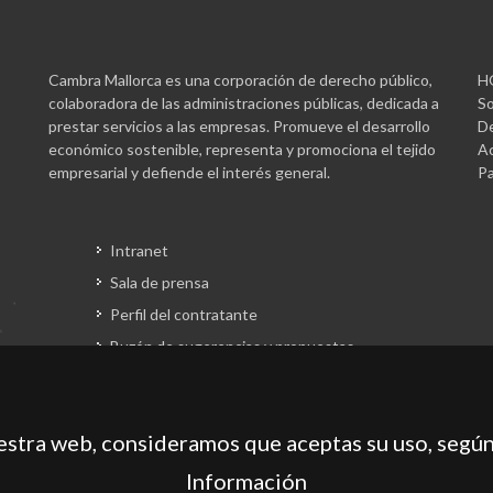
Cambra Mallorca es una corporación de derecho público,
H
colaboradora de las administraciones públicas, dedicada a
So
prestar servicios a las empresas. Promueve el desarrollo
De
económico sostenible, representa y promociona el tejido
Ac
empresarial y defiende el interés general.
Pa
Intranet
Sala de prensa
Perfil del contratante
Buzón de sugerencias y propuestas
Gestión fondos europeos
uestra web, consideramos que aceptas su uso, según
Información