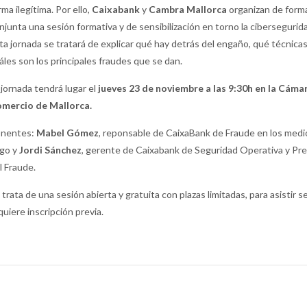
rma ilegítima. Por ello,
Caixabank
y
Cambra Mallorca
organizan de form
njunta una sesión formativa y de sensibilización en torno la cibersegurid
ta jornada se tratará de explicar qué hay detrás del engaño, qué técnica
áles son los principales fraudes que se dan.
 jornada tendrá lugar el
jueves 23 de noviembre a las 9:30h en la Cáma
mercio de Mallorca.
nentes:
Mabel Gómez
, reponsable de CaixaBank de Fraude en los medi
go y
Jordi Sánchez
, gerente de Caixabank de Seguridad Operativa y Pr
l Fraude.
 trata de una sesión abierta y gratuita con plazas limitadas, para asistir s
quiere inscripción previa.