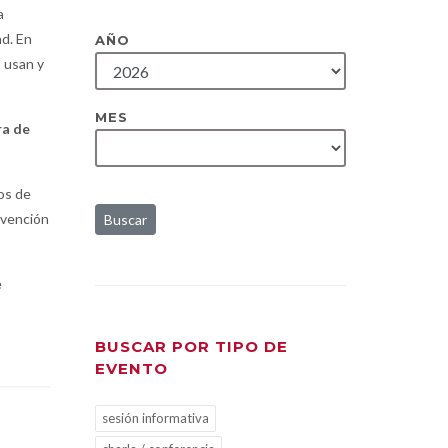
a
ad. En
AÑO
s usan y
MES
ra de
os de
evención
Buscar
e
BUSCAR POR TIPO DE
EVENTO
sesión informativa