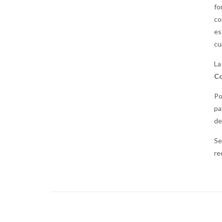
fo
co
es
cu
La
Co
Po
pa
de
Se
re