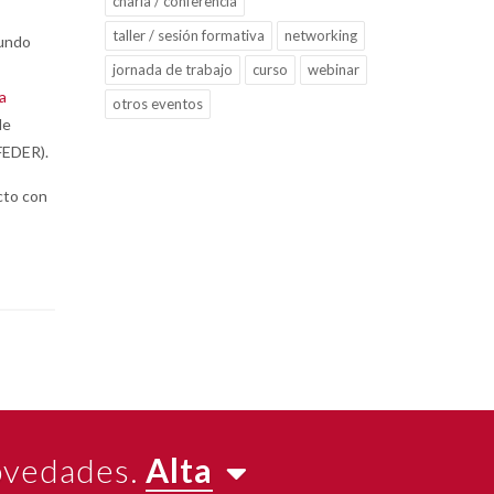
charla / conferencia
taller / sesión formativa
networking
mundo
jornada de trabajo
curso
webinar
a
otros eventos
de
FEDER).
cto con
novedades.
Alta