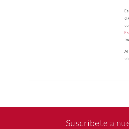
Es
di
co
Es
In
Al
el
Suscríbete a nu