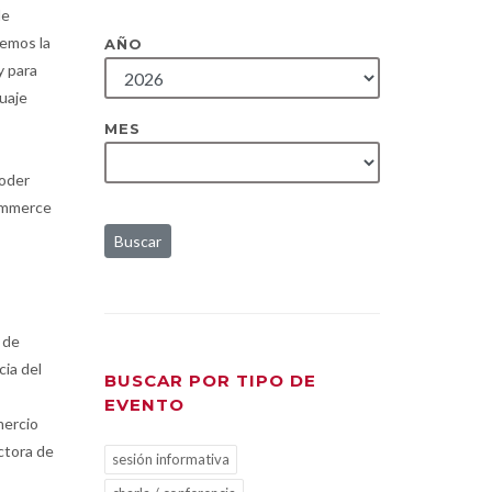
de
remos la
AÑO
y para
guaje
MES
poder
commerce
Buscar
 de
ia del
BUSCAR POR TIPO DE
EVENTO
mercio
ctora de
sesión informativa