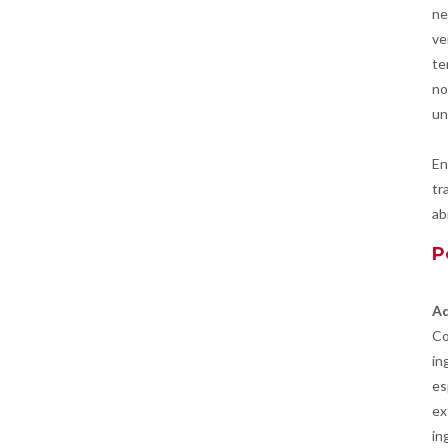
ne
ve
te
no
un
En
tr
ab
P
Ad
Co
in
es
ex
in