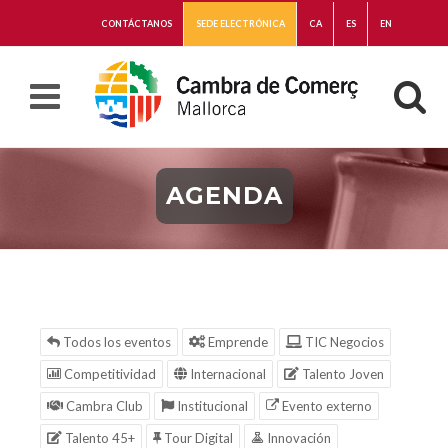
CONTÁCTANOS
SEDE ELECTRÓNICA
CA
ES
EN
AGENDA
Todos los eventos
Emprende
TIC Negocios
Competitividad
Internacional
Talento Joven
Cambra Club
Institucional
Evento externo
Talento 45+
Tour Digital
Innovación