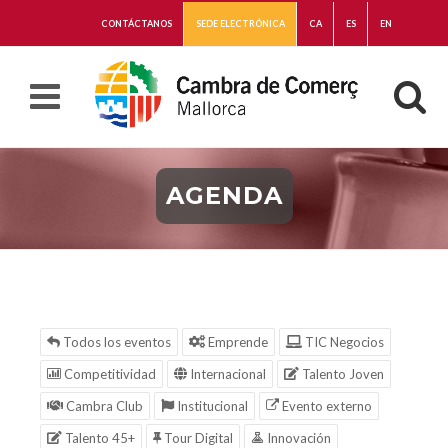
CONTÁCTANOS
SEDE ELECTRÓNICA
CA
ES
EN
AGENDA
Todos los eventos
Emprende
TIC Negocios
Competitividad
Internacional
Talento Joven
Cambra Club
Institucional
Evento externo
Talento 45+
Tour Digital
Innovación