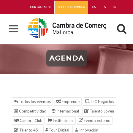
CONTÁCTANOS
SEDE ELECTRÓNICA
CA
ES
EN
AGENDA
Todos los eventos
Emprende
TIC Negocios
Competitividad
Internacional
Talento Joven
Cambra Club
Institucional
Evento externo
Talento 45+
Tour Digital
Innovación