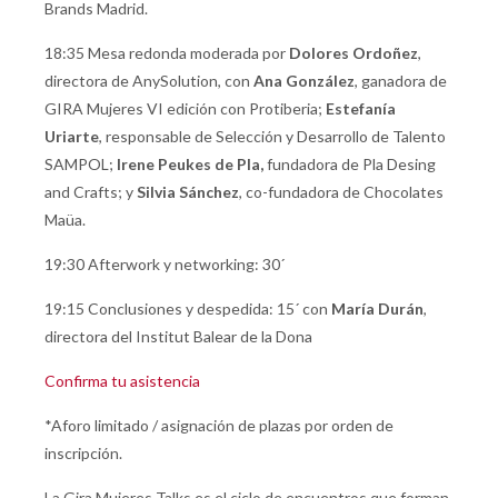
Brands Madrid.
18:35 Mesa redonda moderada por
Dolores Ordoñez
,
directora de AnySolution, con
Ana González
, ganadora de
GIRA Mujeres VI edición con Protiberia;
Estefanía
Uriarte
, responsable de Selección y Desarrollo de Talento
SAMPOL;
Irene Peukes de Pla,
fundadora de Pla Desing
and Crafts; y
Silvia Sánchez
, co-fundadora de Chocolates
Maüa.
19:30 Afterwork y networking: 30´
19:15 Conclusiones y despedida: 15´ con
María Durán
,
directora del Institut Balear de la Dona
Confirma tu asistencia
*Aforo limitado / asignación de plazas por orden de
inscripción.
La Gira Mujeres Talks es el ciclo de encuentros que forman