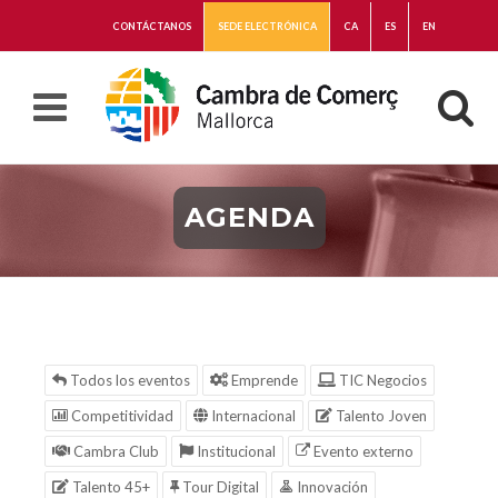
CONTÁCTANOS
SEDE ELECTRÓNICA
CA
ES
EN
AGENDA
Todos los eventos
Emprende
TIC Negocios
Competitividad
Internacional
Talento Joven
Cambra Club
Institucional
Evento externo
Talento 45+
Tour Digital
Innovación