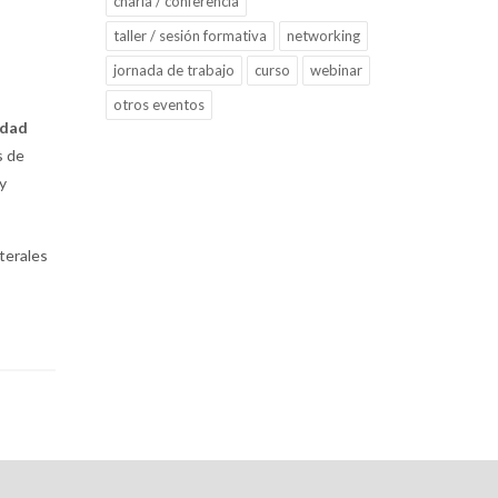
charla / conferencia
taller / sesión formativa
networking
jornada de trabajo
curso
webinar
otros eventos
idad
s de
y
terales