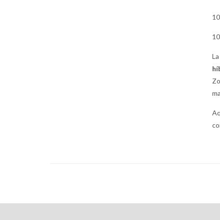
10
10
La
hí
Zo
ma
Aq
co