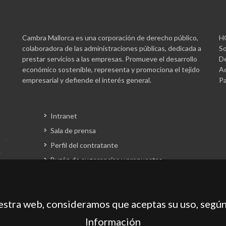
Cambra Mallorca es una corporación de derecho público,
H
colaboradora de las administraciones públicas, dedicada a
So
prestar servicios a las empresas. Promueve el desarrollo
De
económico sostenible, representa y promociona el tejido
Ac
empresarial y defiende el interés general.
Pa
Intranet
Sala de prensa
Perfil del contratante
Buzón de sugerencias y propuestas
Gestión fondos europeos
uestra web, consideramos que aceptas su uso, según
Información