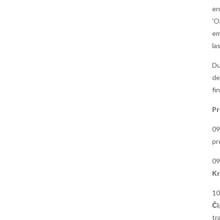
en
'O
em
la
Du
de
fi
Pr
09
pr
09
Kr
10
Či
tr