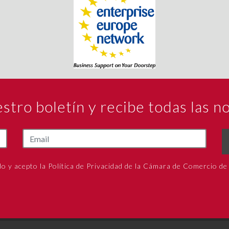
estro boletín y recibe todas las 
do y acepto la Política de Privacidad de la Cámara de Comercio de