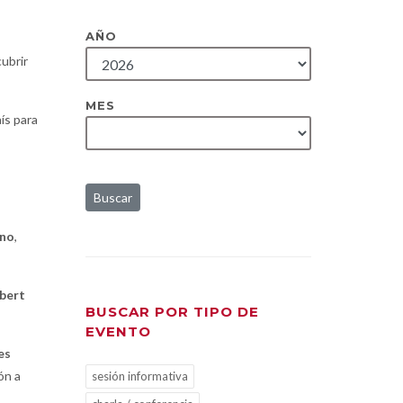
AÑO
ubrir
MES
ís para
Buscar
ano
,
bert
BUSCAR POR TIPO DE
EVENTO
es
ón a
sesión informativa