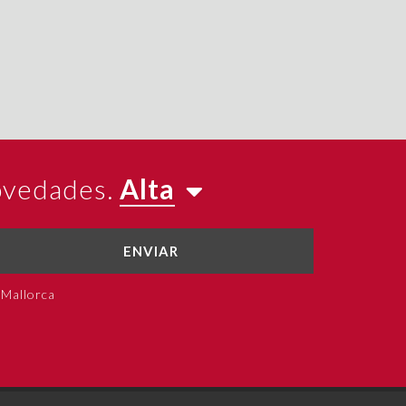
novedades.
Alta
ENVIAR
 Mallorca