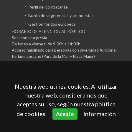
Perfil del contratante
Buzón de sugerencias y propuestas
Gestión fondos europeos
HORARIO DE ATENCIÓN AL PÚBLICO
Solo con cita previa
De lunes a viernes: de 9:00h a 14:00h
Acceso habilitado para personas con diversidad funcional.
Parking cercano (Parc de la Mar y Plaça Major)
Nuestra web utiliza cookies. Al utilizar
nuestra web, consideramos que
aceptas su uso, según nuestra política
Cámara Oficial de Comercio, Industria, Servicios y
Navegación de Mallorca
de cookies.
Información
Acepto
Aviso legal
Política de privacidad
Política de cookies