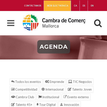
CONTÁCTANOS
SEDE ELECTRÓNICA
CA
ES
EN
AGENDA
Todos los eventos
Emprende
TIC Negocios
Competitividad
Internacional
Talento Joven
Cambra Club
Institucional
Evento externo
Talento 45+
Tour Digital
Innovación