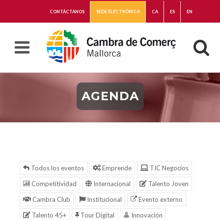
CONTÁCTANOS
SEDE ELECTRÓNICA
CA
ES
EN
AGENDA
Todos los eventos
Emprende
TIC Negocios
Competitividad
Internacional
Talento Joven
Cambra Club
Institucional
Evento externo
Talento 45+
Tour Digital
Innovación