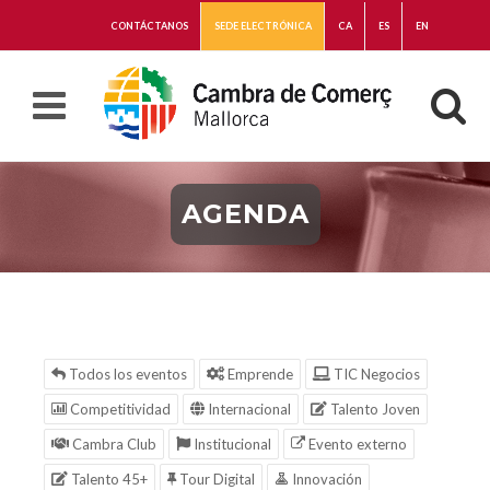
CONTÁCTANOS
SEDE ELECTRÓNICA
CA
ES
EN
AGENDA
Todos los eventos
Emprende
TIC Negocios
Competitividad
Internacional
Talento Joven
Cambra Club
Institucional
Evento externo
Talento 45+
Tour Digital
Innovación