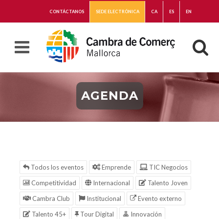
CONTÁCTANOS
SEDE ELECTRÓNICA
CA
ES
EN
AGENDA
Todos los eventos
Emprende
TIC Negocios
Competitividad
Internacional
Talento Joven
Cambra Club
Institucional
Evento externo
Talento 45+
Tour Digital
Innovación