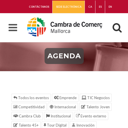
CONTÁCTANOS
SEDE ELECTRÓNICA
CA
ES
EN
AGENDA
Todos los eventos
Emprende
TIC Negocios
Competitividad
Internacional
Talento Joven
Cambra Club
Institucional
Evento externo
Talento 45+
Tour Digital
Innovación