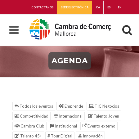
CONTÁCTANOS
SEDE ELECTRÓNICA
CA
ES
EN
AGENDA
Todos los eventos
Emprende
TIC Negocios
Competitividad
Internacional
Talento Joven
Cambra Club
Institucional
Evento externo
Talento 45+
Tour Digital
Innovación