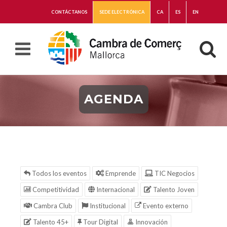
CONTÁCTANOS
SEDE ELECTRÓNICA
CA
ES
EN
AGENDA
Todos los eventos
Emprende
TIC Negocios
Competitividad
Internacional
Talento Joven
Cambra Club
Institucional
Evento externo
Talento 45+
Tour Digital
Innovación