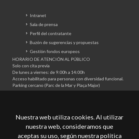
Intranet
Sala de prensa
Perfil del contratante
Buzón de sugerencias y propuestas
Gestión fondos europeos
HORARIO DE ATENCIÓN AL PÚBLICO
Solo con cita previa
De lunes a viernes: de 9:00h a 14:00h
Acceso habilitado para personas con diversidad funcional.
Parking cercano (Parc de la Mar y Plaça Major)
Nuestra web utiliza cookies. Al utilizar
nuestra web, consideramos que
aceptas su uso, según nuestra política
Cámara Oficial de Comercio, Industria, Servicios y