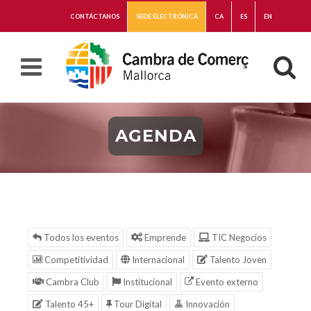
CONTÁCTANOS
SEDE ELECTRÓNICA
CA
ES
EN
AGENDA
Todos los eventos
Emprende
TIC Negocios
Competitividad
Internacional
Talento Joven
Cambra Club
Institucional
Evento externo
Talento 45+
Tour Digital
Innovación