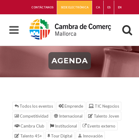
CONTÁCTANOS
SEDE ELECTRÓNICA
CA
ES
EN
AGENDA
Todos los eventos
Emprende
TIC Negocios
Competitividad
Internacional
Talento Joven
Cambra Club
Institucional
Evento externo
Talento 45+
Tour Digital
Innovación