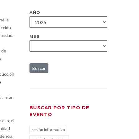
AÑO
ne la
acción
laridad.
MES
s de
y
Buscar
educción
a
mplantan
BUSCAR POR TIPO DE
EVENTO
ello, el
nidad
sesión informativa
dencia.