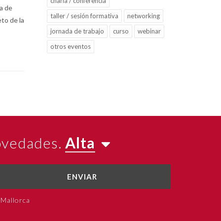
charla / conferencia
a de
taller / sesión formativa
networking
to de la
jornada de trabajo
curso
webinar
otros eventos
novedades.
Alta
ENVIAR
 Mallorca