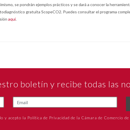
imismo, se pondrán ejemplos prácticos y se dará a conocer la herramient
todiagnóstico gratuita ScopeCO2. Puedes consultar el programa comple
sión
aquí
.
estro boletín y recibe todas las 
do y acepto la Política de Privacidad de la Cámara de Comercio de