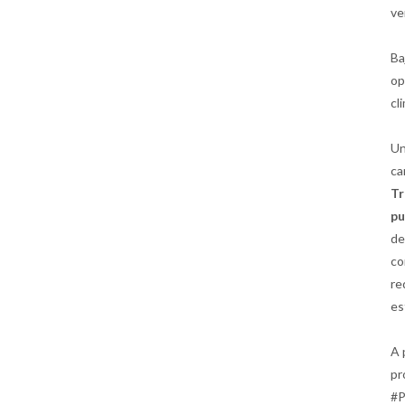
ve
Ba
op
cl
Un
ca
Tr
pu
de
co
re
es
A 
pr
#P