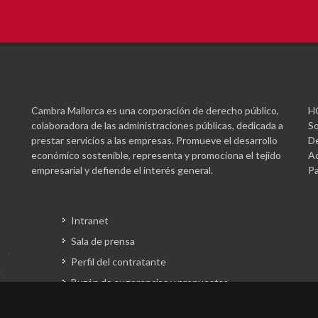
Cambra Mallorca es una corporación de derecho público,
H
colaboradora de las administraciones públicas, dedicada a
So
prestar servicios a las empresas. Promueve el desarrollo
De
económico sostenible, representa y promociona el tejido
Ac
empresarial y defiende el interés general.
Pa
Intranet
Sala de prensa
Perfil del contratante
Buzón de sugerencias y propuestas
Gestión fondos europeos