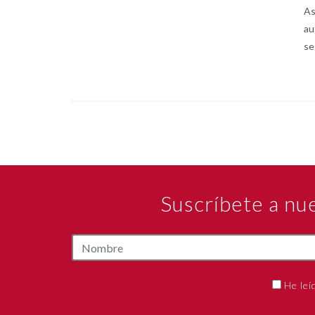
As
au
se
Suscríbete a nu
He leí