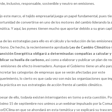
rde, inclusivo, responsable, sostenible y neutro en emisiones.
jo este marco, el tejido empresarial juega un papel fundamental, pues tie
ortunidad de convertirse en uno de los motores del cambio liderando la 
imática. Y aquí, las pymes tienen mucho que aportar debido a su gran capi
a de las estrategias para ello es el cálculo y la reducción de las emisione
rbono. De hecho, la recientemente aprobada
Ley de Cambio Climático 
ansición Energética obligará a determinadas compañías a calcular y
blicar su huella de carbono,
así como a elaborar y publicar un plan de r
 emisiones de efecto invernadero. Aunque el Gobierno tiene un año par
ncretar las categorías de empresas que se verán afectadas por este
querimiento, lo cierto es que cada vez son más las organizaciones que i
ta práctica en sus estrategias de acción frente al cambio climático.
pesar de ello, todavía existen interrogantes en torno a esta cuestión. Por 
óximo 15 de septiembre nos unimos a un webinar impulsado por la Comu
orElClima en que se ahondará en esta temática y se explicará su trascen