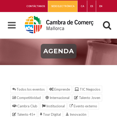
CONTÁCTANOS
SEDE ELECTRÓNICA
CA
ES
EN
AGENDA
Todos los eventos
Emprende
TIC Negocios
Competitividad
Internacional
Talento Joven
Cambra Club
Institucional
Evento externo
Talento 45+
Tour Digital
Innovación