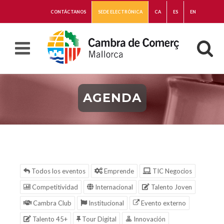
CONTÁCTANOS
SEDE ELECTRÓNICA
CA
ES
EN
AGENDA
Todos los eventos
Emprende
TIC Negocios
Competitividad
Internacional
Talento Joven
Cambra Club
Institucional
Evento externo
Talento 45+
Tour Digital
Innovación