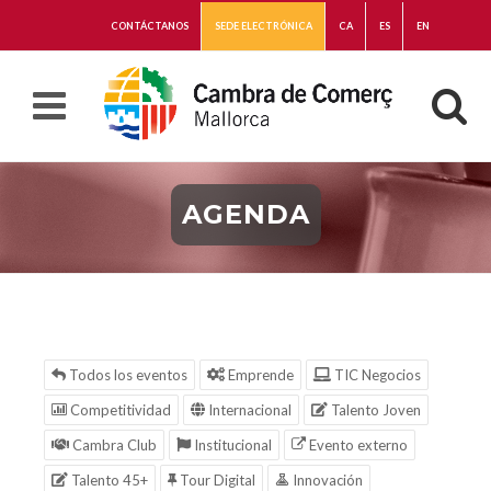
CONTÁCTANOS
SEDE ELECTRÓNICA
CA
ES
EN
AGENDA
Todos los eventos
Emprende
TIC Negocios
Competitividad
Internacional
Talento Joven
Cambra Club
Institucional
Evento externo
Talento 45+
Tour Digital
Innovación