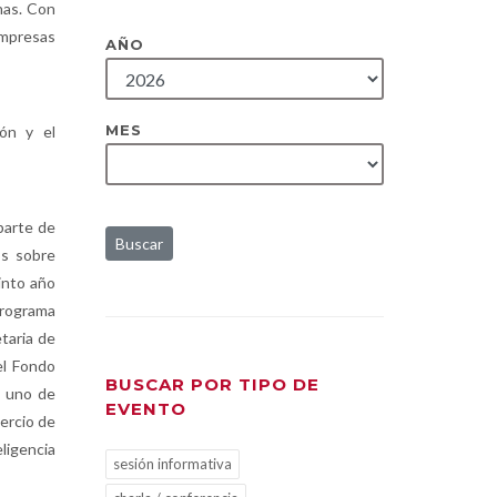
nas. Con
empresas
AÑO
MES
ón y el
parte de
Buscar
os sobre
into año
Programa
taria de
el Fondo
BUSCAR POR TIPO DE
s uno de
EVENTO
ercio de
ligencia
sesión informativa