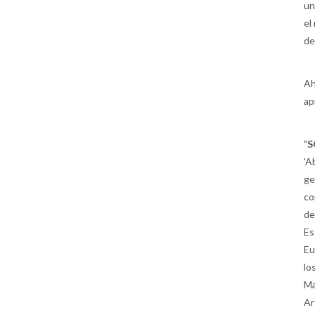
un
el
de
Ah
ap
"
S
'A
ge
co
de
Es
Eu
lo
Ma
Ar