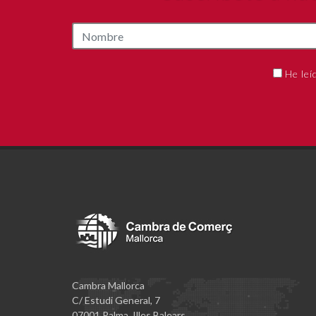
He leí
Cambra Mallorca
C/ Estudi General, 7
07001 Palma. Illes Balears