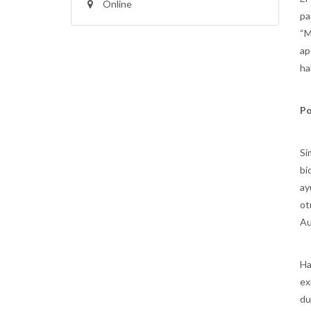
Online
pa
“M
ap
ha
P
Si
bi
ay
ot
Au
Ha
ex
du