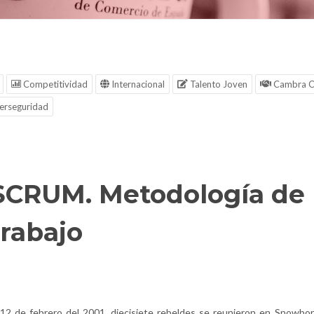
Competitividad
Internacional
Talento Joven
Cambra C
erseguridad
SCRUM. Metodología de
trabajo
 12 de febrero del 2001, diecisiete rebeldes se reunieron en Snowbor