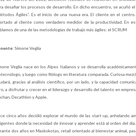
ra desafiar los procesos de desarrollo. En dicho encuentro, se acuñó el
étodos Ágiles”. Es el inicio de una nueva era. El cliente en el centro. 
ortado al cliente como verdadero medidor de la productividad. En est
blamos de una de las metodologías de trabajo más ágiles: el SCRUM
onente
: Simone Veglia
mone Veglia nace en los Alpes Italianos y se desarrolla académicame
otecnólogo, y luego como filólogo en literatura comparada. Curiosa mezcl
udará, gracias al análisis científico, por un lado, y la capacidad comunic
ro, a disfrutar y crecer en el liderazgo y desarrollo del talento en empr
chan, Decathlon y Apple.
ce cinco años decidió explorar el mundo de las start-up, anhelando a
igentes donde la necesidad de innovar y aprender está al orden del día.
rante dos años en Maskokotas, retail orientado al bienestar animal, pa