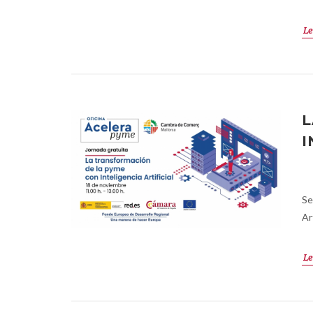
Le
L
I
Se
Art
Le