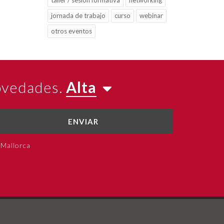
taller / sesión formativa
networking
jornada de trabajo
curso
webinar
otros eventos
novedades.
Alta
ENVIAR
 Mallorca