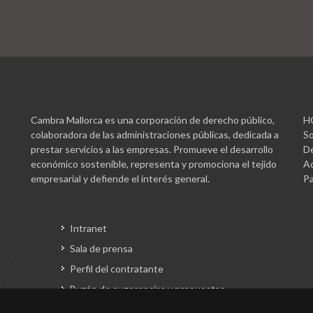
Cambra Mallorca es una corporación de derecho público,
H
colaboradora de las administraciones públicas, dedicada a
So
prestar servicios a las empresas. Promueve el desarrollo
De
económico sostenible, representa y promociona el tejido
Ac
empresarial y defiende el interés general.
Pa
Intranet
Sala de prensa
Perfil del contratante
Buzón de sugerencias y propuestas
Gestión fondos europeos