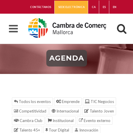
CONTÁCTANOS
SEDE ELECTRÓNICA
CA
ES
EN
AGENDA
Todos los eventos
Emprende
TIC Negocios
Competitividad
Internacional
Talento Joven
Cambra Club
Institucional
Evento externo
Talento 45+
Tour Digital
Innovación