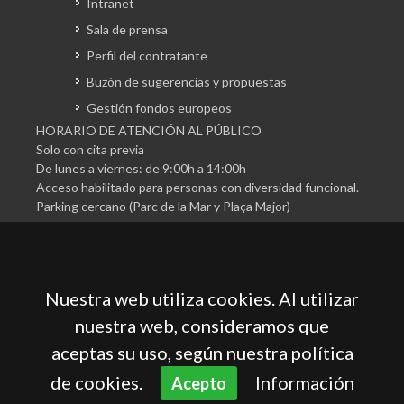
Intranet
Sala de prensa
Perfil del contratante
Buzón de sugerencias y propuestas
Gestión fondos europeos
HORARIO DE ATENCIÓN AL PÚBLICO
Solo con cita previa
De lunes a viernes: de 9:00h a 14:00h
Acceso habilitado para personas con diversidad funcional.
Parking cercano (Parc de la Mar y Plaça Major)
Nuestra web utiliza cookies. Al utilizar
nuestra web, consideramos que
aceptas su uso, según nuestra política
Cámara Oficial de Comercio, Industria, Servicios y
Navegación de Mallorca
de cookies.
Información
Acepto
Aviso legal
Política de privacidad
Política de cookies