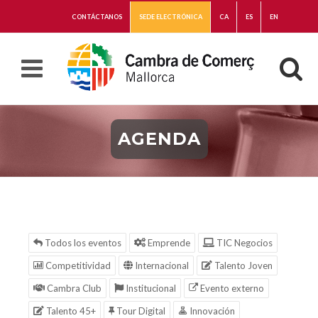
CONTÁCTANOS
SEDE ELECTRÓNICA
CA
ES
EN
AGENDA
Todos los eventos
Emprende
TIC Negocios
Competitividad
Internacional
Talento Joven
Cambra Club
Institucional
Evento externo
Talento 45+
Tour Digital
Innovación