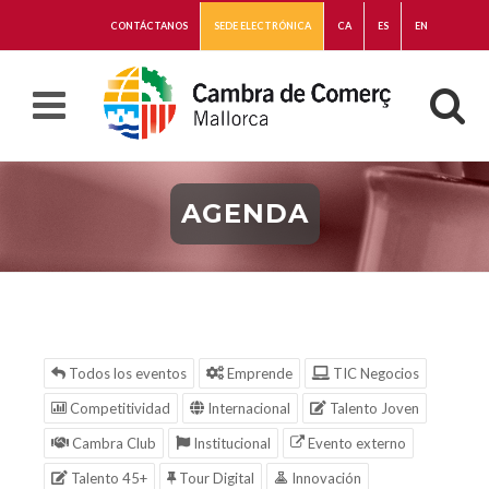
CONTÁCTANOS
SEDE ELECTRÓNICA
CA
ES
EN
AGENDA
Todos los eventos
Emprende
TIC Negocios
Competitividad
Internacional
Talento Joven
Cambra Club
Institucional
Evento externo
Talento 45+
Tour Digital
Innovación