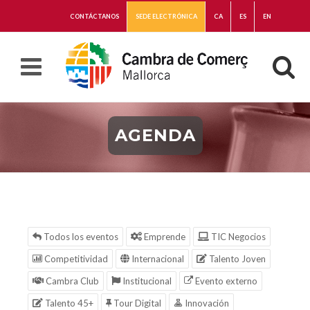
CONTÁCTANOS
SEDE ELECTRÓNICA
CA
ES
EN
AGENDA
Todos los eventos
Emprende
TIC Negocios
Competitividad
Internacional
Talento Joven
Cambra Club
Institucional
Evento externo
Talento 45+
Tour Digital
Innovación