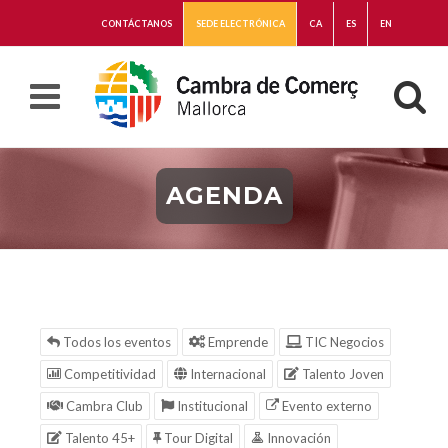
CONTÁCTANOS
SEDE ELECTRÓNICA
CA
ES
EN
AGENDA
Todos los eventos
Emprende
TIC Negocios
Competitividad
Internacional
Talento Joven
Cambra Club
Institucional
Evento externo
Talento 45+
Tour Digital
Innovación