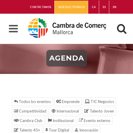
CONTÁCTANOS
SEDE ELECTRÓNICA
CA
ES
EN
AGENDA
Todos los eventos
Emprende
TIC Negocios
Competitividad
Internacional
Talento Joven
Cambra Club
Institucional
Evento externo
Talento 45+
Tour Digital
Innovación