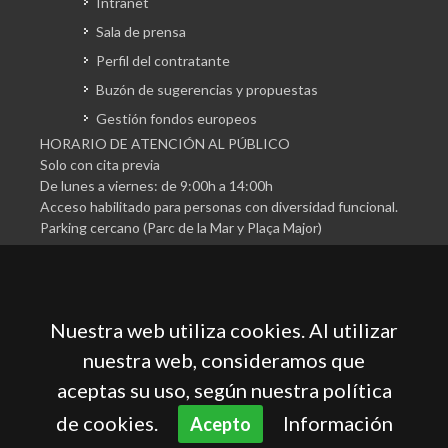
Intranet
Sala de prensa
Perfil del contratante
Buzón de sugerencias y propuestas
Gestión fondos europeos
HORARIO DE ATENCIÓN AL PÚBLICO
Solo con cita previa
De lunes a viernes: de 9:00h a 14:00h
Acceso habilitado para personas con diversidad funcional.
Parking cercano (Parc de la Mar y Plaça Major)
Nuestra web utiliza cookies. Al utilizar
nuestra web, consideramos que
aceptas su uso, según nuestra política
Cámara Oficial de Comercio, Industria, Servicios y
Navegación de Mallorca
de cookies.
Información
Acepto
Aviso legal
Política de privacidad
Política de cookies