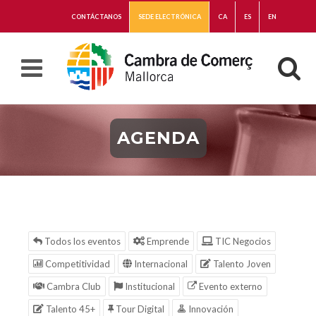
CONTÁCTANOS
SEDE ELECTRÓNICA
CA
ES
EN
AGENDA
Todos los eventos
Emprende
TIC Negocios
Competitividad
Internacional
Talento Joven
Cambra Club
Institucional
Evento externo
Talento 45+
Tour Digital
Innovación