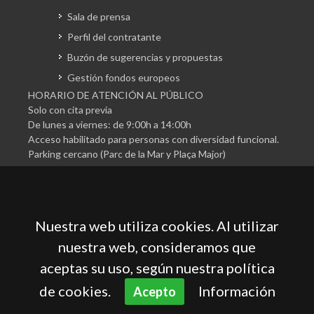
Sala de prensa
Perfil del contratante
Buzón de sugerencias y propuestas
Gestión fondos europeos
HORARIO DE ATENCIÓN AL PÚBLICO
Solo con cita previa
De lunes a viernes: de 9:00h a 14:00h
Acceso habilitado para personas con diversidad funcional.
Parking cercano (Parc de la Mar y Plaça Major)
Nuestra web utiliza cookies. Al utilizar
nuestra web, consideramos que
aceptas su uso, según nuestra política
Cámara Oficial de Comercio, Industria, Servicios y
Navegación de Mallorca
de cookies.
Información
Acepto
Aviso legal
Política de privacidad
Política de cookies