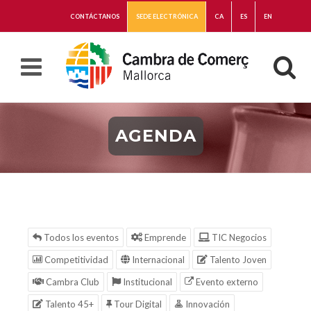
CONTÁCTANOS
SEDE ELECTRÓNICA
CA
ES
EN
AGENDA
Todos los eventos
Emprende
TIC Negocios
Competitividad
Internacional
Talento Joven
Cambra Club
Institucional
Evento externo
Talento 45+
Tour Digital
Innovación