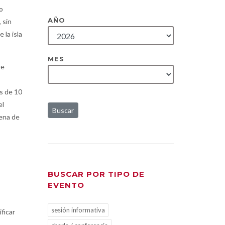
o
AÑO
, sin
 la isla
MES
re
s de 10
el
Buscar
dena de
BUSCAR POR TIPO DE
EVENTO
sesión informativa
ficar