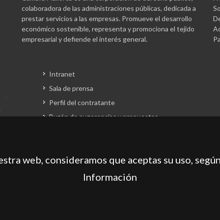
colaboradora de las administraciones públicas, dedicada a
So
prestar servicios a las empresas. Promueve el desarrollo
De
económico sostenible, representa y promociona el tejido
Ac
empresarial y defiende el interés general.
Pa
Intranet
Sala de prensa
Perfil del contratante
Buzón de sugerencias y propuestas
Gestión fondos europeos
uestra web, consideramos que aceptas su uso, según
Información
gación de Mallorca