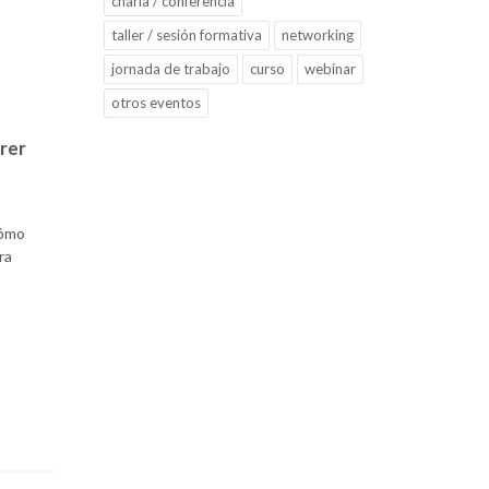
charla / conferencia
taller / sesión formativa
networking
jornada de trabajo
curso
webinar
otros eventos
rrer
cómo
ra