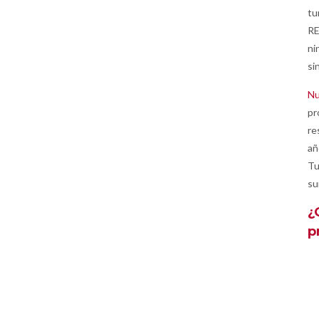
tu
RE
ni
si
Nu
pr
re
añ
Tu
su
¿
p