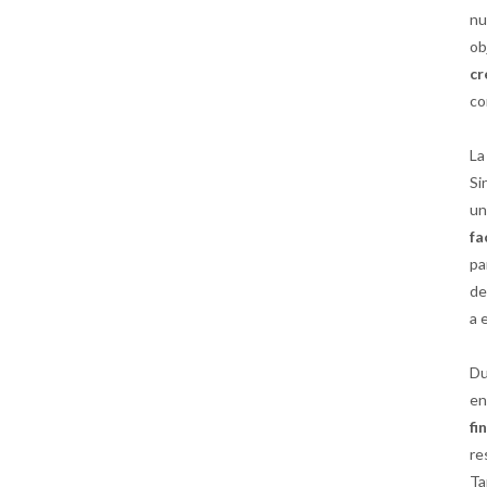
nu
ob
cr
co
L
Si
un
fa
pa
de
a 
Du
en
fi
re
Ta