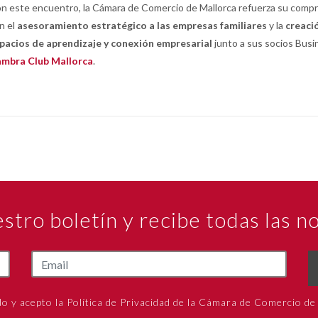
n este encuentro, la Cámara de Comercio de Mallorca refuerza su comp
n el
asesoramiento estratégico a las empresas familiares
y la
creaci
pacios de aprendizaje y conexión empresarial
junto a sus socios Busi
mbra Club Mallorca
.
estro boletín y recibe todas las 
do y acepto la Política de Privacidad de la Cámara de Comercio de