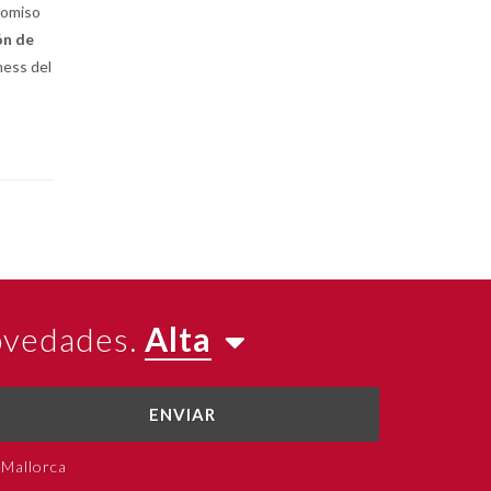
romiso
ón de
ness del
novedades.
Alta
ENVIAR
 Mallorca