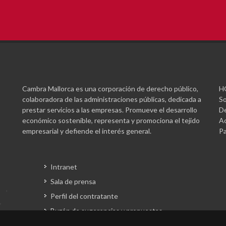
Cambra Mallorca es una corporación de derecho público,
H
colaboradora de las administraciones públicas, dedicada a
So
prestar servicios a las empresas. Promueve el desarrollo
De
económico sostenible, representa y promociona el tejido
Ac
empresarial y defiende el interés general.
Pa
Intranet
Sala de prensa
Perfil del contratante
Buzón de sugerencias y propuestas
Gestión fondos europeos