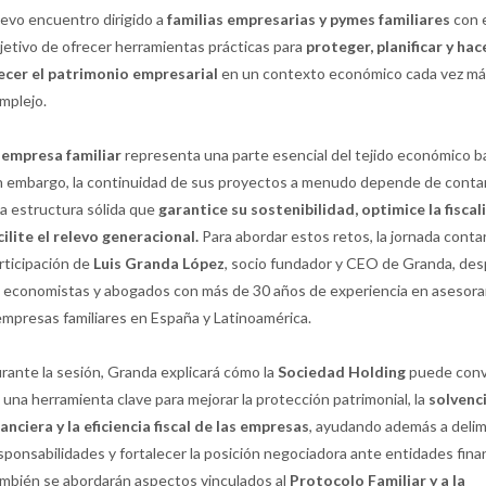
evo encuentro dirigido a
familias empresarias y pymes familiares
con 
jetivo de ofrecer herramientas prácticas para
proteger, planificar y hac
ecer el patrimonio empresarial
en un contexto económico cada vez m
mplejo.
a
empresa familiar
representa una parte esencial del tejido económico ba
n embargo, la continuidad de sus proyectos a menudo depende de conta
a estructura sólida que
garantice su sostenibilidad, optimice la fiscal
cilite el relevo generacional.
Para abordar estos retos, la jornada contar
rticipación de
Luis Granda López
, socio fundador y CEO de Granda, de
 economistas y abogados con más de 30 años de experiencia en asesor
empresas familiares en España y Latinoamérica.
rante la sesión, Granda explicará cómo la
Sociedad Holding
puede conv
 una herramienta clave para mejorar la protección patrimonial, la
solvenc
nanciera y la eficiencia fiscal de las empresas
, ayudando además a delim
sponsabilidades y fortalecer la posición negociadora ante entidades fina
mbién se abordarán aspectos vinculados al
Protocolo Familiar y a la