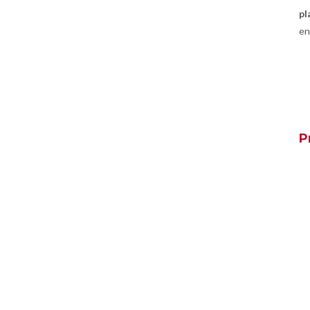
pl
en
P