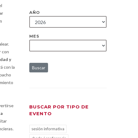
el
AÑO
er
ás
MES
lear.
r con
idad y
á con la
Buscar
spacho
amiento
ertirse
BUSCAR POR TIPO DE
EVENTO
ia
itar
ncieras.
sesión informativa