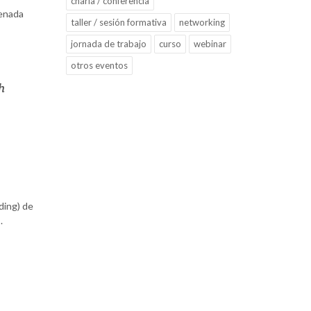
charla / conferencia
denada
taller / sesión formativa
networking
jornada de trabajo
curso
webinar
otros eventos
h
ding) de
.