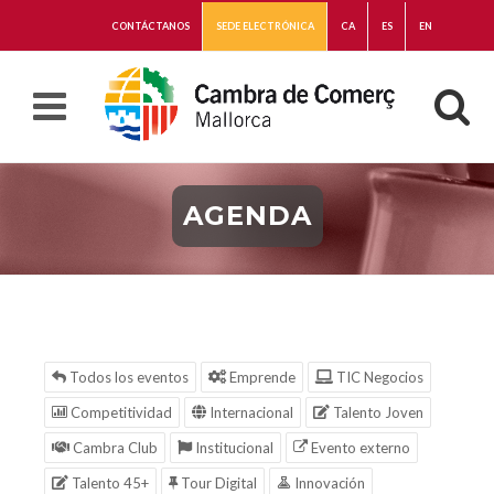
CONTÁCTANOS
SEDE ELECTRÓNICA
CA
ES
EN
AGENDA
Todos los eventos
Emprende
TIC Negocios
Competitividad
Internacional
Talento Joven
Cambra Club
Institucional
Evento externo
Talento 45+
Tour Digital
Innovación