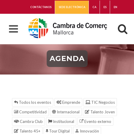
CONTÁCTANOS
SEDE ELECTRÓNICA
CA
ES
EN
AGENDA
Todos los eventos
Emprende
TIC Negocios
Competitividad
Internacional
Talento Joven
Cambra Club
Institucional
Evento externo
Talento 45+
Tour Digital
Innovación