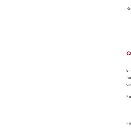
Re
C
El
fo
vi
Fo
Fo