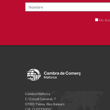
He leí
Cambra Mallorca
C/ Estudi General, 7
07001 Palma. Illes Balears
CIF: Q-0773001C