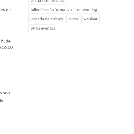
charla / conferencia
les de
taller / sesión formativa
networking
jornada de trabajo
curso
webinar
otros eventos
 h; del
e 16:00
as son
de