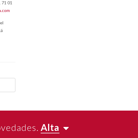
1 71 01
a.com
el
tá
novedades.
Alta