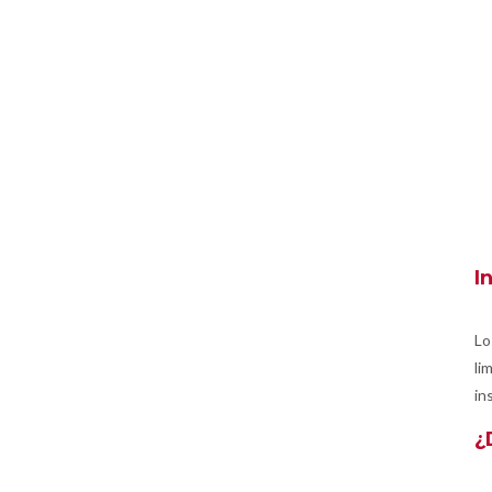
I
Lo
li
in
¿