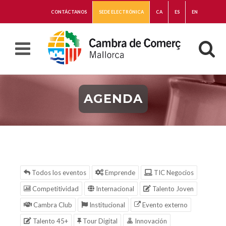
CONTÁCTANOS
SEDE ELECTRÓNICA
CA
ES
EN
AGENDA
Todos los eventos
Emprende
TIC Negocios
Competitividad
Internacional
Talento Joven
Cambra Club
Institucional
Evento externo
Talento 45+
Tour Digital
Innovación