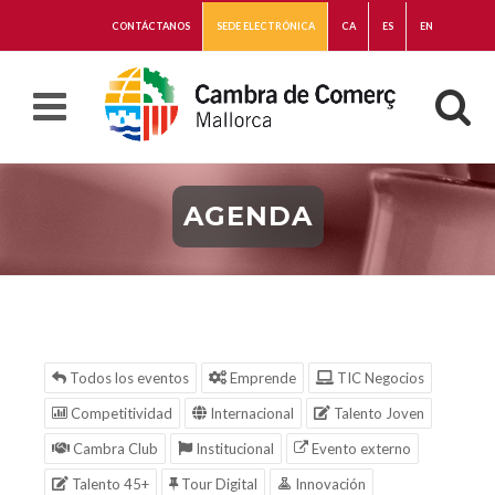
CONTÁCTANOS
SEDE ELECTRÓNICA
CA
ES
EN
AGENDA
Todos los eventos
Emprende
TIC Negocios
Competitividad
Internacional
Talento Joven
Cambra Club
Institucional
Evento externo
Talento 45+
Tour Digital
Innovación