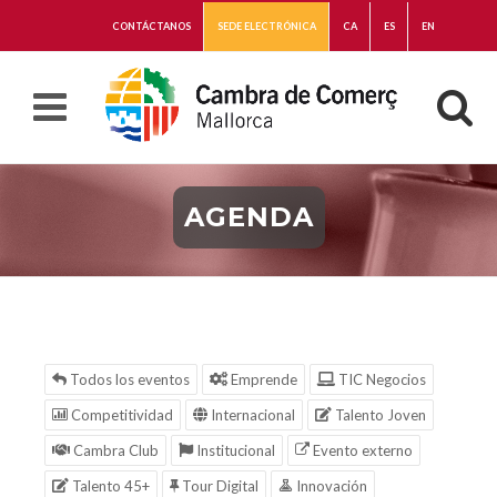
CONTÁCTANOS
SEDE ELECTRÓNICA
CA
ES
EN
AGENDA
Todos los eventos
Emprende
TIC Negocios
Competitividad
Internacional
Talento Joven
Cambra Club
Institucional
Evento externo
Talento 45+
Tour Digital
Innovación