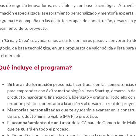
eas de negocio innovadoras, escalables y con base tecnológica. A través
rmación especializada, asesoramiento personalizado y mentoría experta,
ograma te acompaña en las distintas etapas de constitución, desarrollo y
ecimiento de tu proyecto.
n '
Crea y Crea'
te ayudaremos a dar los primeros pasos y convertir tu id
gocio, de base tecnológica, en una propuesta de valor sólida y lista para 
 el mercado.
Qué incluye el programa?
36 horas de formación presencial
, centradas en las competencias 
para emprender con éxito: metodologías Lean Startup, desarrollo de
producto, marketing, financiación, liderazgo y oratoria. Todo ello con
enfoque práctico, orientado a la acción y al desarrollo real del proyec
Mentorías personalizadas
que te ayudarán a avanzar en la constru
de tu producto mínimo viable (MVP) o prototipo.
El
acompañamiento de un tutor
de la Cámara de Comercio de Mall
que te guiará en todo el proceso.
El
Demo Day:
una jornada de presentación en la que los proyectos 