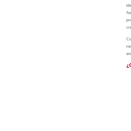
id
fo
pr
cr
Co
ne
en
¿