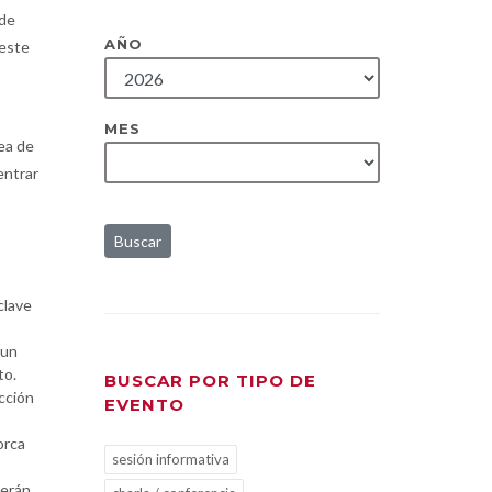
 de
AÑO
 este
MES
ea de
entrar
Buscar
clave
 un
to.
BUSCAR POR TIPO DE
cción
EVENTO
orca
sesión informativa
serán