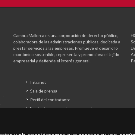
Cambra Mallorca es una corporación de derecho público,
H
colaboradora de las administraciones públicas, dedicada a
So
prestar servicios a las empresas. Promueve el desarrollo
De
económico sostenible, representa y promociona el tejido
Ac
empresarial y defiende el interés general.
Pa
Intranet
Sala de prensa
Perfil del contratante
Buzón de sugerencias y propuestas
Gestión fondos europeos
uestra web, consideramos que aceptas su uso, según