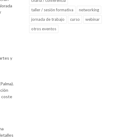
charla / conferencia
alorada
taller / sesión formativa
networking
r
jornada de trabajo
curso
webinar
otros eventos
martes y
(Palma).
cción
n coste
ina
etalles