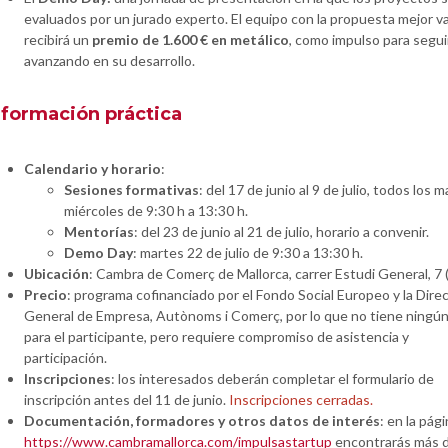
evaluados por un jurado experto. El equipo con la propuesta mejor v
recibirá un
premio de 1.600 € en metálico
, como impulso para segui
avanzando en su desarrollo.
nformación práctica
Calendario y horario
:
Sesiones formativas
: del 17 de junio al 9 de julio, todos los 
miércoles de 9:30 h a 13:30 h.
Mentorías
: del 23 de junio al 21 de julio, horario a convenir.
Demo Day
: martes 22 de julio de 9:30 a 13:30 h.
Ubicación
: Cambra de Comerç de Mallorca, carrer Estudi General, 7 
Precio
: programa cofinanciado por el Fondo Social Europeo y la Dire
General de Empresa, Autònoms i Comerç, por lo que no tiene ningú
para el participante, pero requiere compromiso de asistencia y
participación.
Inscripciones
: los interesados deberán completar el formulario de
inscripción antes del 11 de junio.
Inscripciones cerradas.
Documentación, formadores y otros datos de interés
: en la pág
https://www.cambramallorca.com/impulsastartup
encontrarás más d